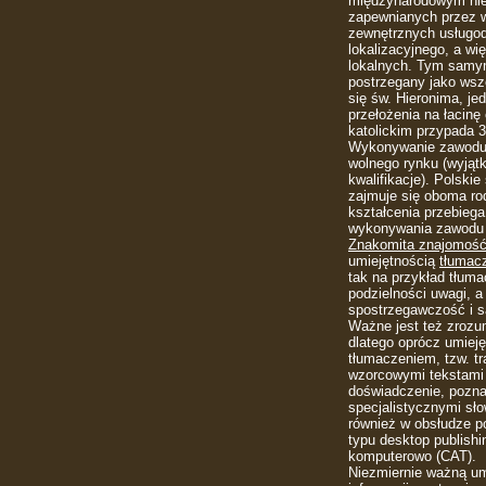
międzynarodowym nie 
zapewnianych przez w
zewnętrznych usług
lokalizacyjnego, a w
lokalnych. Tym samym 
postrzegany jako wsze
się św. Hieronima, je
przełożenia na łacinę
katolickim przypada
Wykonywanie zawodu t
wolnego rynku (wyjątk
kwalifikacje). Polskie
zajmuje się oboma ro
kształcenia przebieg
wykonywania zawodu t
Znakomita znajomość
umiejętnością
tłumac
tak na przykład tłuma
podzielności uwagi, 
spostrzegawczość i 
Ważne jest też zrozum
dlatego oprócz umieję
tłumaczeniem, tzw. tr
wzorcowymi tekstami 
doświadczenie, poznaj
specjalistycznymi sło
również w obsłudze p
typu desktop publishi
komputerowo (CAT).
Niezmiernie ważną um