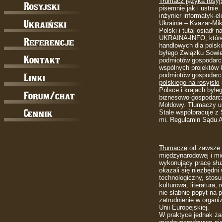
Tłumacz języka rosyj
pisemnie jak i ustnie
inżynier informatyk-e
Ukrainie – Kvazar-Mik
Polski i tutaj osiadł 
UKRAINA-INFO, które
handlowych dla polsk
byłego Związku Sowie
podmiotów gospodarc
wspólnych projektów
podmiotów gospodarc
polskiego na rosyjski
Polsce i krajach był
biznesowo-gospodarczy
Mołdowy. Tłumaczy um
Stale współpracuje z
mi. Regulamin Sądu A
Tłumacze
od zawsze b
międzynarodowej i mię
wykonujący pracę słu
okazali się niezbędni
technologiczny, stos
kulturowa, literatura,
nie słabnie popyt na 
zatrudnienie w organ
Unii Europejskiej.
W praktyce jednak żad