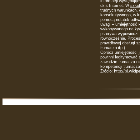
informacji występują
dziś Internet. W
szko
trudnych warunkach, ć
konsekutywnego, w kt
pomocą notatek odtw
uwagi – umiejętność 
wykonywanego na żywo
przerywa wypowiedzi,
równocześnie. Proce
prawidłowej obsługi s
tłumacza itp.).
Oprócz umiejętności 
powinni legitymować s
zawodzie tłumacza ni
kompetencji tłumacza 
Zródło: http://pl.wikip